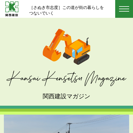
［さぬき市志度］この道が街の暮らしを
つないでいく
関西建設マガジン