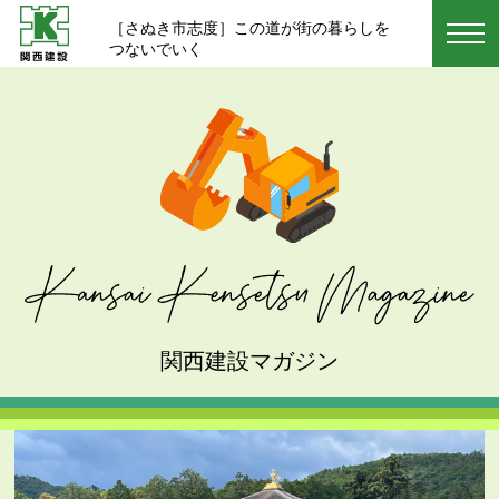
［さぬき市志度］この道が街の暮らしを
つないでいく
関西建設マガジン